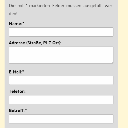
Die mit * mar­kier­ten Fel­der müs­sen aus­ge­füllt wer­
den!
Name:
Adresse (Straße, PLZ Ort):
E-Mail:
Telefon:
Betreff: