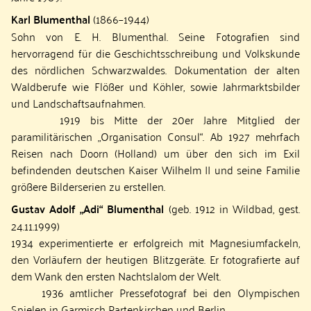
Karl Blumenthal
(1866–1944)
Sohn von E. H. Blumenthal. Seine Fotografien sind
hervorragend für die Geschichtsschreibung und Volkskunde
des nördlichen Schwarzwaldes. Dokumentation der alten
Waldberufe wie Flößer und Köhler, sowie Jahrmarktsbilder
und Landschaftsaufnahmen.
1919 bis Mitte der 20er Jahre Mitglied der
paramilitärischen „Organisation Consul“. Ab 1927 mehrfach
Reisen nach Doorn (Holland) um über den sich im Exil
befindenden deutschen Kaiser Wilhelm II und seine Familie
größere Bilderserien zu erstellen.
Gustav Adolf „Adi“ Blumenthal
(geb. 1912 in Wildbad, gest.
24.11.1999)
1934 experimentierte er erfolgreich mit Magnesiumfackeln,
den Vorläufern der heutigen Blitzgeräte. Er fotografierte auf
dem Wank den ersten Nachtslalom der Welt.
1936 amtlicher Pressefotograf bei den Olympischen
Spielen in Garmisch Partenkirchen und Berlin.